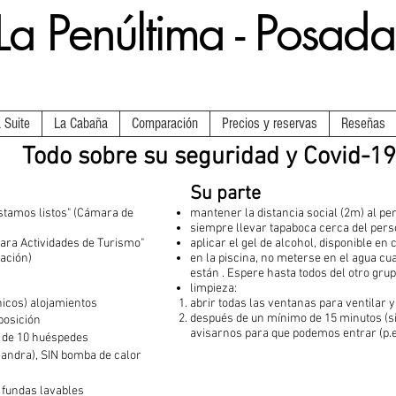
La Penúltima - Posada
 Suite
La Cabaña
Comparación
Precios y reservas
Reseñas
Todo sobre su seguridad y Covid-19
Su parte
stamos listos" (Cámara de
mantener la distancia social (2m) al p
siempre llevar tapaboca cerca del per
ara Actividades de Turismo"
aplicar el gel de alcohol, disponible en
Nación)
en la piscina, no meterse en el agua c
están . Espere hasta todos del otro gru
limpieza:
nicos) alojamientos
abrir todas las ventanas para ventilar y 
después de un mínimo de 15 minutos (sin
posición
avisarnos para que podemos entrar (p.e
o de 10 huéspedes
mandra), SIN bomba de calor
 fundas lavables